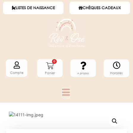
LISTES DE NAISSANCE
CHÈQUES CADEAUX
Créatrice d'émotions
0
Compte
Horaires
Panier
A propos