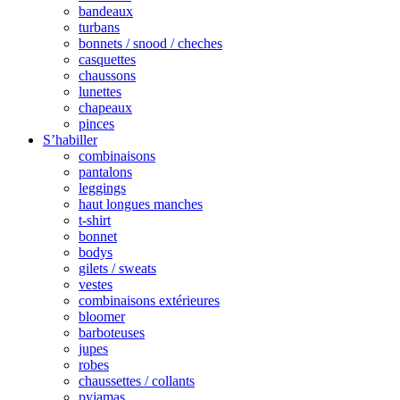
bandeaux
turbans
bonnets / snood / cheches
casquettes
chaussons
lunettes
chapeaux
pinces
S’habiller
combinaisons
pantalons
leggings
haut longues manches
t-shirt
bonnet
bodys
gilets / sweats
vestes
combinaisons extérieures
bloomer
barboteuses
jupes
robes
chaussettes / collants
pyjamas