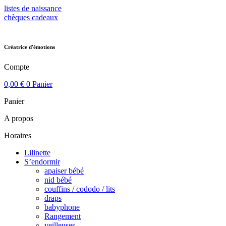
Aller
listes de naissance
au
chèques cadeaux
contenu
Créatrice d'émotions
Compte
0,00
€
0
Panier
Panier
A propos
Horaires
Lilinette
S’endormir
apaiser bébé
nid bébé
couffins / cododo / lits
draps
babyphone
Rangement
veilleuses