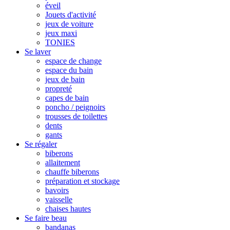
éveil
Jouets d'activité
jeux de voiture
jeux maxi
TONIES
Se laver
espace de change
espace du bain
jeux de bain
propreté
capes de bain
poncho / peignoirs
trousses de toilettes
dents
gants
Se régaler
biberons
allaitement
chauffe biberons
préparation et stockage
bavoirs
vaisselle
chaises hautes
Se faire beau
bandanas