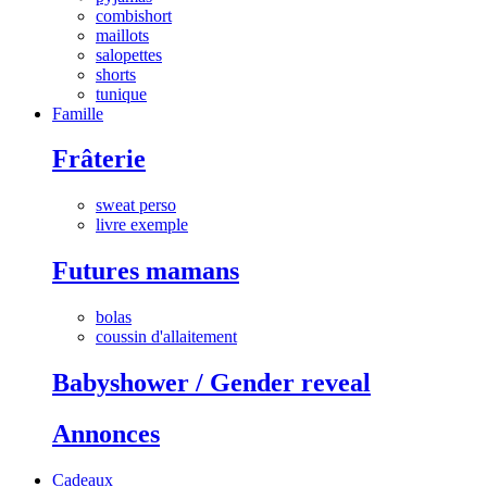
combishort
maillots
salopettes
shorts
tunique
Famille
Frâterie
sweat perso
livre exemple
Futures mamans
bolas
coussin d'allaitement
Babyshower / Gender reveal
Annonces
Cadeaux