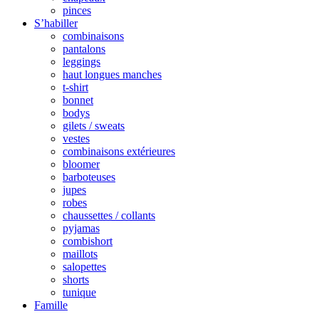
pinces
S’habiller
combinaisons
pantalons
leggings
haut longues manches
t-shirt
bonnet
bodys
gilets / sweats
vestes
combinaisons extérieures
bloomer
barboteuses
jupes
robes
chaussettes / collants
pyjamas
combishort
maillots
salopettes
shorts
tunique
Famille