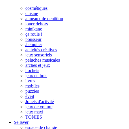
cosmétiques
cuisine
anneaux de dentition
jouer dehors
minikane
ça roule !
pousseur
à empiler
activités créatives
jeux sensoriels
peluches musicales
arches et jeux
hochets
jeux en bois
livres
mobiles
puzzles
éveil
Jouets d'activité
jeux de voiture
jeux maxi
TONIES
Se laver
espace de change