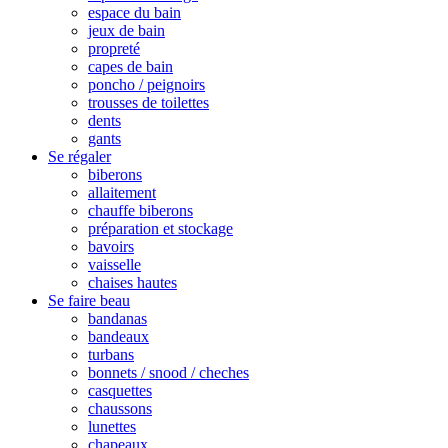
espace du bain
jeux de bain
propreté
capes de bain
poncho / peignoirs
trousses de toilettes
dents
gants
Se régaler
biberons
allaitement
chauffe biberons
préparation et stockage
bavoirs
vaisselle
chaises hautes
Se faire beau
bandanas
bandeaux
turbans
bonnets / snood / cheches
casquettes
chaussons
lunettes
chapeaux