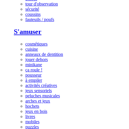
tour d'observation
sécurité
coussins
fauteuils / poufs
S'amuser
cosmétiques
cuisine
anneaux de dentition
jouer dehors
minikane
ça roule !
pousseur
à empiler
activités créatives
jeux sensoriels
peluches musicales
arches et jeux
hochets
jeux en bois
livres
mobiles
puzzles