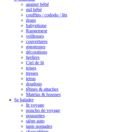
apaiser bébé
nid bébé
couffins / cododo / lits
draps
babyphone
Rangement
veilleuses
couvertures
gigoteuses
décorations
tirelires
Ciel de lit
toises
tresses
tetras
doudous
têtines & attaches
Matelas & housses
Se balader
lit voyage
poncho de voyage
poussettes
siège auto
tapis nomades
chancelières