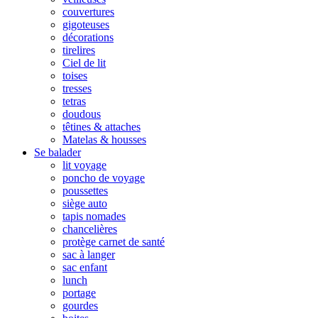
couvertures
gigoteuses
décorations
tirelires
Ciel de lit
toises
tresses
tetras
doudous
têtines & attaches
Matelas & housses
Se balader
lit voyage
poncho de voyage
poussettes
siège auto
tapis nomades
chancelières
protège carnet de santé
sac à langer
sac enfant
lunch
portage
gourdes