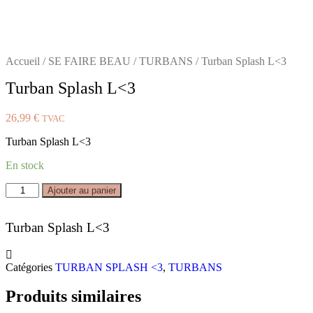
Accueil
/
SE FAIRE BEAU
/
TURBANS
/ Turban Splash L<3
Turban Splash L<3
26,99
€
TVAC
Turban Splash L<3
En stock
quantité
Ajouter au panier
de
Turban
Splash
Turban Splash L<3
L<3
Catégories
TURBAN SPLASH <3
,
TURBANS
Produits similaires