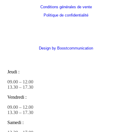
Conditions générales de vente
Politique de confidentialité
Registre : 1000918155
T.V.A : BE 1000 918 155
Tous droits réservés © Rev&Ose SRL
Design by Boostcommunication
Jeudi :
09.00 – 12.00
13.30 – 17.30
Vendredi :
09.00 – 12.00
13.30 – 17.30
Samedi :