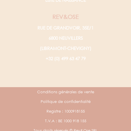
LISTE DE NAISSANCE
REV&OSE
RUE DE GRANDVOIR, 35E/1
6800 NEUVILLERS
(LIBRAMONT-CHEVIGNY)
+32 (0) 499 63 47 79
Conditions générales de vente
Politique de confidentialité
Registre : 1000918155
T.V.A : BE 1000 918 155
Tous droits réservés © Rev&Ose SRL