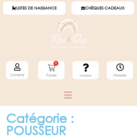
LISTES DE NAISSANCE
CHÈQUES CADEAUX
Créatrice d'émotions
0
Compte
Horaires
Panier
A propos
Catégorie :
POUSSEUR