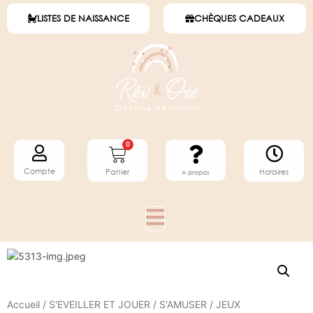
LISTES DE NAISSANCE
CHÈQUES CADEAUX
Créatrice d'émotions
0
Compte
Horaires
Panier
A propos
Accueil
/
S'EVEILLER ET JOUER
/
S'AMUSER
/
JEUX