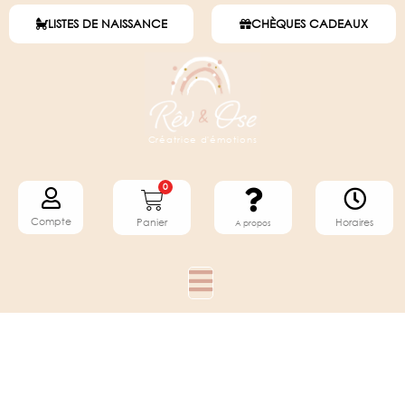
LISTES DE NAISSANCE
CHÈQUES CADEAUX
Créatrice d'émotions
0
Compte
Horaires
Panier
A propos