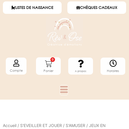
LISTES DE NAISSANCE
CHÈQUES CADEAUX
Créatrice d'émotions
0
Compte
Horaires
Panier
A propos
Accueil
/
S'EVEILLER ET JOUER
/
S'AMUSER
/
JEUX EN